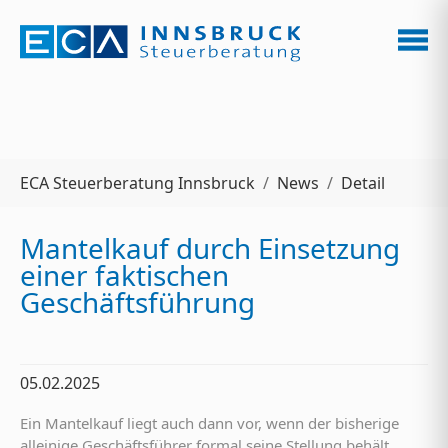
Zum Hauptinhalt springen
Sie sind hier:
ECA Steuerberatung Innsbruck
News
Detail
Mantelkauf durch Einsetzung
einer faktischen
Geschäftsführung
05.02.2025
Ein Mantelkauf liegt auch dann vor, wenn der bisherige
alleinige Geschäftsführer formal seine Stellung behält,